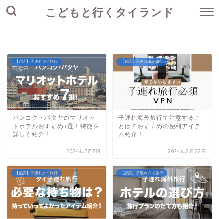
こどもと行くタイランド
【必読】子連れタイ旅行
【必読】子連れタイ旅行
バンコク・パタヤのマリオッ
子連れ海外旅行で注意するこ
トホテルおすすめ7選！特徴を
とは？おすすめの便利アイテ
詳しく紹介！
ム紹介！
2024年3月8日
2024年2月22日
【必読】子連れタイ旅行
【必読】子連れタイ旅行