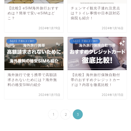
【比較】eSIM海外旅行おすす
チェンマイ観光子連れ注意点
めは？簡単で安いeSIMはど
は？トイレ事情や日本語対応
こ？
病院も紹介！
2024年1月19日
2024年1月16日
【必読】子連れタイ旅行
【必読】子連れタイ旅行
海外旅行で使う携帯で高額請
【比較】海外旅行保険自動付
求されないためには？海外無
帯のおすすめクレジットカー
料の格安SIMの紹介
ドは？内容を徹底比較！
2024年1月15日
2024年1月15日
1
2
3