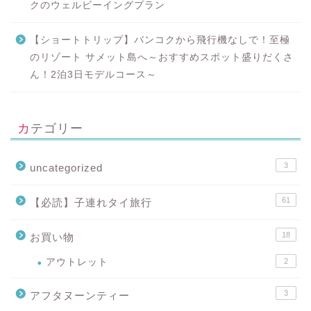
クのウェルビーイングプラン
【ショートトリップ】バンコクから飛行機なしで！至極
のリゾート サメット島へ～おすすめスポット盛りだくさ
ん！2泊3日モデルコース～
カテゴリー
3
uncategorized
61
【必読】子連れタイ旅行
18
お買い物
アウトレット
2
3
アフタヌーンティー