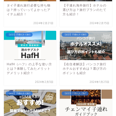
タイ子連れ旅行必要な持ち物
【子連れ海外旅行】ホテルの
は？持っていってよかったア
選び方は？旅行プランのたて
イテム紹介！
方も紹介！
2024年2月21日
2024年2月15日
【必読】子連れタイ旅行
【必読】子連れタイ旅行
HafH（ハフ）の上手な使い方
【在住者解説】バンコク旅行
とは？体験してみたメリット
ホテルおすすめは？選び方の
デメリット紹介！
ポイントも紹介
2024年2月3日
2024年1月23日
【必読】子連れタイ旅行
【必読】子連れタイ旅行