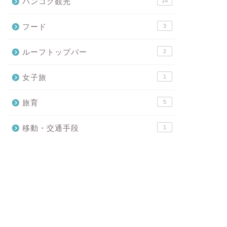
バンコク観光
14
フード
3
ルーフトップバー
2
女子旅
1
旅育
5
移動・交通手段
1