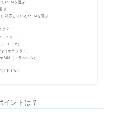
てeSIMを選ぶ
選ぶ
に対応しているeSIMを選ぶ
めは？
lo（エラロ）
a（トリファ）
fly（オラフライ）
AVeSIM（トラべシム）
然おすすめ！
のポイントは？