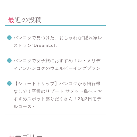
最近の投稿
バンコクで見つけた、おしゃれな“隠れ家レ
ストラン”DreamLoft
バンコクで女子旅におすすめ！ル・メリデ
ィアンバンコクのウェルビーイングプラン
【ショートトリップ】バンコクから飛行機
なしで！至極のリゾート サメット島へ～お
すすめスポット盛りだくさん！2泊3日モデ
ルコース～
カテゴリー