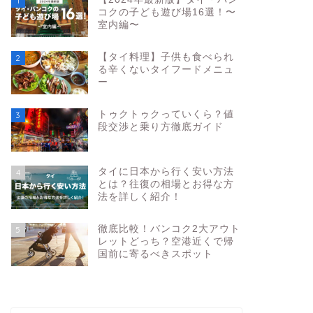
1
コクの子ども遊び場16選！〜
室内編〜
【タイ料理】子供も食べられ
2
る辛くないタイフードメニュ
ー
トゥクトゥクっていくら？値
3
段交渉と乗り方徹底ガイド
タイに日本から行く安い方法
4
とは？往復の相場とお得な方
法を詳しく紹介！
徹底比較！バンコク2大アウト
5
レットどっち？空港近くで帰
国前に寄るべきスポット