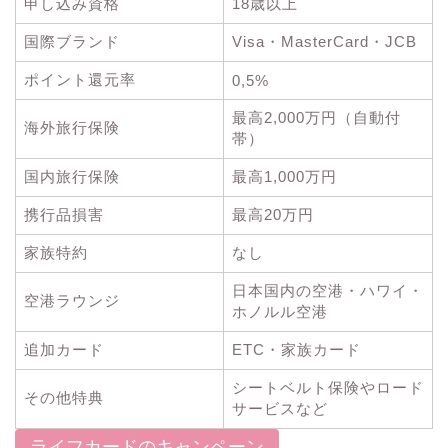
申し込み資格
18歳以上
国際ブランド
Visa・MasterCard・JCB
ポイント還元率
0,5%
最高2,000万円（自動付
海外旅行保険
帯）
国内旅行保険
最高1,000万円
携行品損害
最高20万円
家族特約
なし
日本国内の空港・ハワイ・
空港ラウンジ
ホノルル空港
追加カード
ETC・家族カード
シートベルト保険やロード
その他特典
サービスなど
ライフカードのキャンペーン