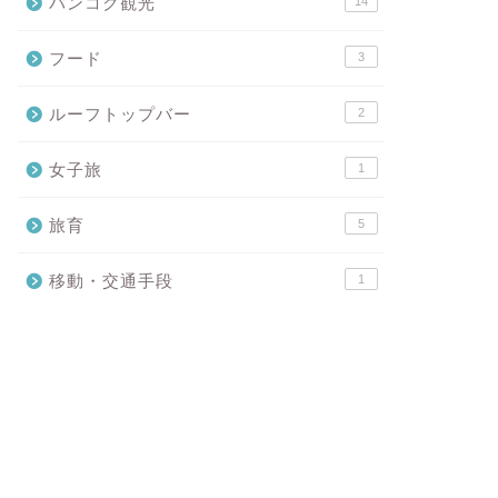
バンコク観光
14
フード
3
ルーフトップバー
2
女子旅
1
旅育
5
移動・交通手段
1