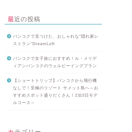
最近の投稿
バンコクで見つけた、おしゃれな“隠れ家レ
ストラン”DreamLoft
バンコクで女子旅におすすめ！ル・メリデ
ィアンバンコクのウェルビーイングプラン
【ショートトリップ】バンコクから飛行機
なしで！至極のリゾート サメット島へ～お
すすめスポット盛りだくさん！2泊3日モデ
ルコース～
カテゴリー