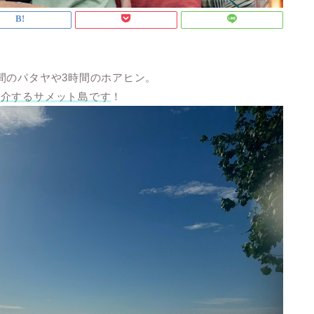
間のパタヤや3時間のホアヒン。
紹介するサメット島です
！