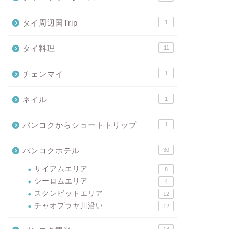
タイ周辺国Trip
1
タイ料理
11
チェンマイ
1
ネイル
1
バンコクからショートトリップ
1
バンコクホテル
30
サイアムエリア
8
シーロムエリア
4
スクンビットエリア
12
チャオプラヤ川沿い
12