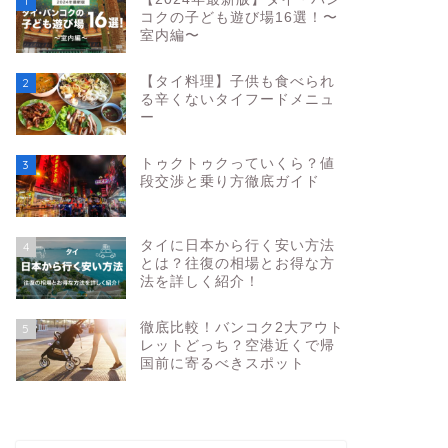
1
コクの子ども遊び場16選！〜
室内編〜
【タイ料理】子供も食べられ
2
る辛くないタイフードメニュ
ー
トゥクトゥクっていくら？値
3
段交渉と乗り方徹底ガイド
タイに日本から行く安い方法
4
とは？往復の相場とお得な方
法を詳しく紹介！
徹底比較！バンコク2大アウト
5
レットどっち？空港近くで帰
国前に寄るべきスポット