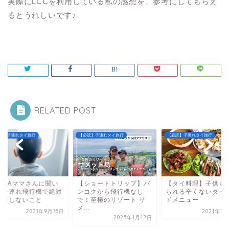
実際にLCCを利用している私の感想を、参考にしてもらえ
るとうれしいです♪
RELATED POST
読】子連れタイ旅行
【必読】子連れタイ旅行
【必読】子連れタイ旅行
ショートトリップ】バ
【タイ料理】子供も食べ
現役CAママさんに聞
コクから飛行機なし
られる辛くないタイフー
た！子連れ飛行機で
！至極のリゾート サ
ドメニュー
に利用しないこと
.
2021年7月21日
2021年9
2025年1月12日