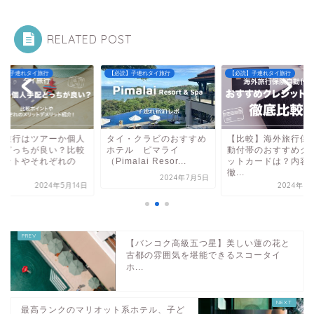
RELATED POST
読】子連れタイ旅行
【必読】子連れタイ旅行
【必読】子連れタイ旅行
イ旅行はツアーか個人
タイ・クラビのおすすめ
【比較】海外旅行保
配どっちが良い？比較
ホテル ピマライ
動付帯のおすすめク
イントやそれぞれの
（Pimalai Resor...
ットカードは？内容
.
徹...
2024年7月5日
2024年5月14日
2024年1
【バンコク高級五つ星】美しい蓮の花と
古都の雰囲気を堪能できるスコータイ
ホ...
最高ランクのマリオット系ホテル、子ど