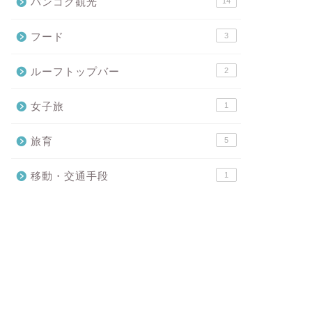
バンコク観光
14
フード
3
ルーフトップバー
2
女子旅
1
旅育
5
移動・交通手段
1