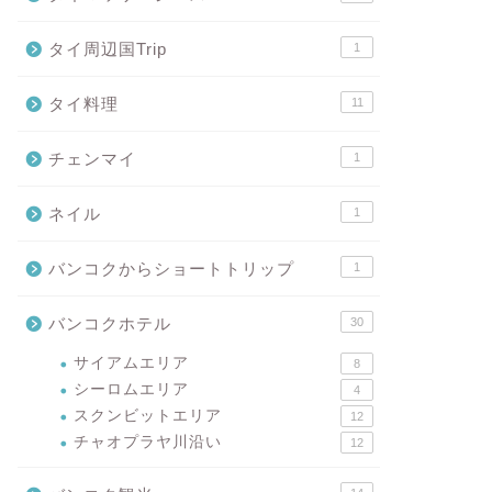
タイ周辺国Trip
1
タイ料理
11
チェンマイ
1
ネイル
1
バンコクからショートトリップ
1
バンコクホテル
30
サイアムエリア
8
シーロムエリア
4
スクンビットエリア
12
チャオプラヤ川沿い
12