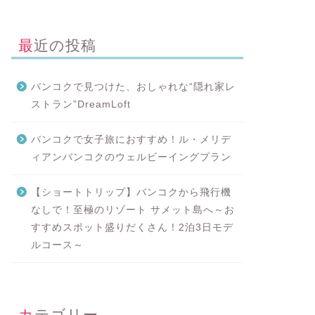
最近の投稿
バンコクで見つけた、おしゃれな“隠れ家レ
ストラン”DreamLoft
バンコクで女子旅におすすめ！ル・メリデ
ィアンバンコクのウェルビーイングプラン
【ショートトリップ】バンコクから飛行機
なしで！至極のリゾート サメット島へ～お
すすめスポット盛りだくさん！2泊3日モデ
ルコース～
カテゴリー