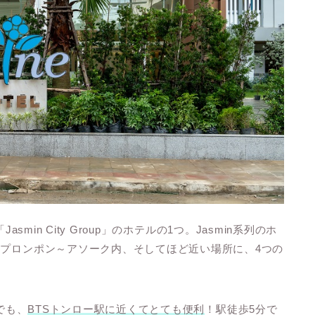
Jasmin City Group」のホテルの1つ。Jasmin系列のホ
～プロンポン～アソーク内、そしてほど近い場所に、4つの
中でも、
BTSトンロー駅に近くてとても便利
！駅徒歩5分で