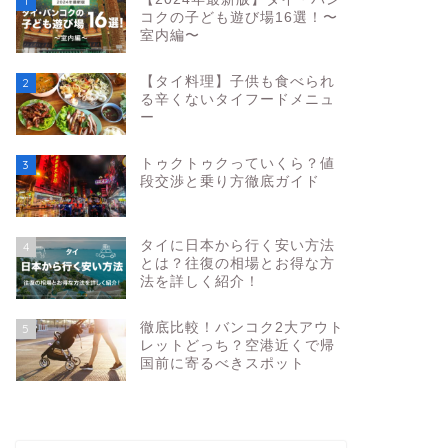
1
コクの子ども遊び場16選！〜
室内編〜
【タイ料理】子供も食べられ
2
る辛くないタイフードメニュ
ー
トゥクトゥクっていくら？値
3
段交渉と乗り方徹底ガイド
タイに日本から行く安い方法
4
とは？往復の相場とお得な方
法を詳しく紹介！
徹底比較！バンコク2大アウト
5
レットどっち？空港近くで帰
国前に寄るべきスポット