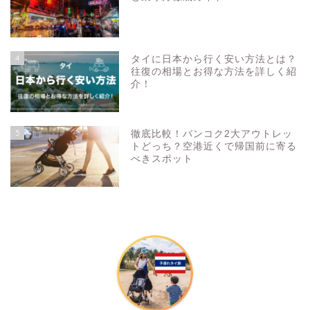
4
タイに日本から行く安い方法とは？
往復の相場とお得な方法を詳しく紹
介！
5
徹底比較！バンコク2大アウトレッ
トどっち？空港近くで帰国前に寄る
べきスポット