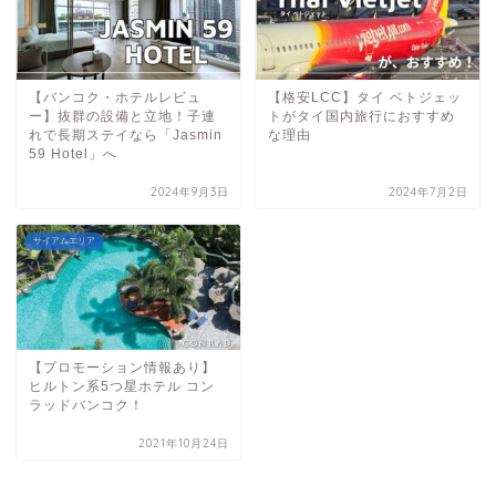
【バンコク・ホテルレビュ
【格安LCC】タイ ベトジェッ
ー】抜群の設備と立地！子連
トがタイ国内旅行におすすめ
れで長期ステイなら「Jasmin
な理由
59 Hotel」へ
2024年9月3日
2024年7月2日
サイアムエリア
【プロモーション情報あり】
ヒルトン系5つ星ホテル コン
ラッドバンコク！
2021年10月24日