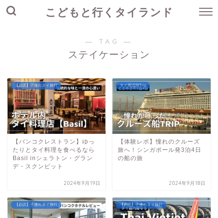
こどもと行くタイランド
― TAG ―
ステイケーション
【必読】子連れタイ旅行
タイ周辺国Trip
【バンコクレストラン】ゆっ
【体験レポ】憧れのクルーズ
たりとタイ料理を食べるなら
旅へ！シンガポール発3泊4日
Basil inシェラトン・グラン
の船の旅
デ・スクンビット
2024年9月19日
2024年9月18日
【必読】子連れタイ旅行
【必読】子連れタイ旅行