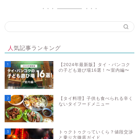
人気記事ランキング
1
【2024年最新版】タイ・バンコク
の子ども遊び場16選！〜室内編〜
2
【タイ料理】子供も食べられる辛く
ないタイフードメニュー
3
トゥクトゥクっていくら？値段交渉
と乗り方徹底ガイド