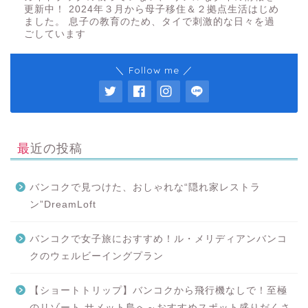
更新中！ 2024年３月から母子移住＆２拠点生活はじめ
ました。 息子の教育のため、タイで刺激的な日々を過
ごしています
＼ Follow me ／
最近の投稿
バンコクで見つけた、おしゃれな“隠れ家レストラ
ン”DreamLoft
バンコクで女子旅におすすめ！ル・メリディアンバンコ
クのウェルビーイングプラン
【ショートトリップ】バンコクから飛行機なしで！至極
のリゾート サメット島へ～おすすめスポット盛りだくさ