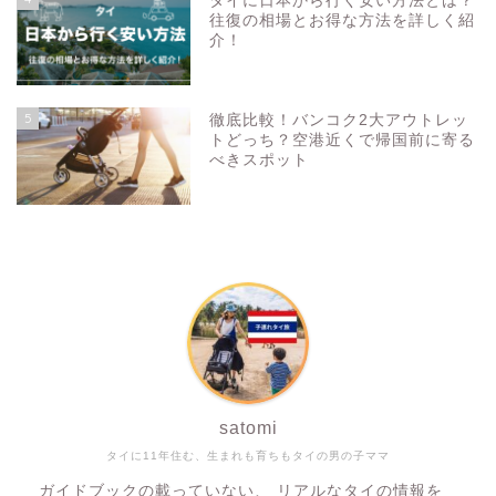
タイに日本から行く安い方法とは？
往復の相場とお得な方法を詳しく紹
介！
5
徹底比較！バンコク2大アウトレッ
トどっち？空港近くで帰国前に寄る
べきスポット
satomi
タイに11年住む、生まれも育ちもタイの男の子ママ
ガイドブックの載っていない、 リアルなタイの情報を