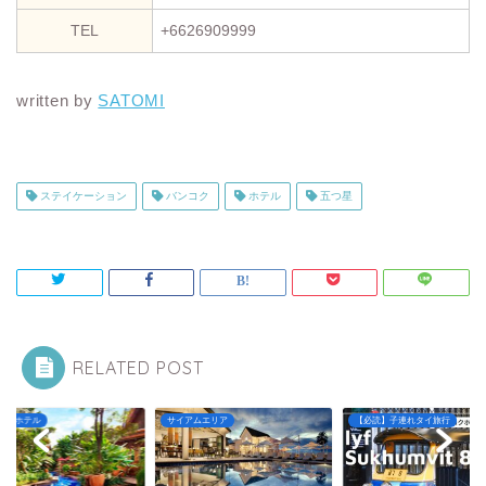
TEL
+6626909999
written by
SATOMI
ステイケーション
バンコク
ホテル
五つ星
RELATED POST
コクホテル
サイアムエリア
【必読】子連れタイ旅行