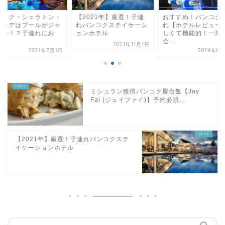
ンコク・シェラトン・
【2021年】厳選！子連
おすすめ！バンコク
ランデはプールがジャ
れバンコクステイケーシ
れ【ホテルレビュー
グル！？子連れにお
ョンホテル
しくて機能的！一期
.
会...
2021年11月1日
2021年7月1日
2024年8
ミシュラン獲得バンコク屋台飯【Jay
Fai (ジェイファイ)】予約必須...
【2021年】厳選！子連れバンコクステ
イケーションホテル