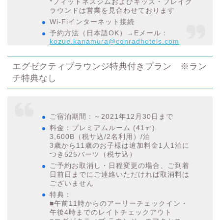
*フィットネスジムおよびキッズ・プレイグ
ラウンドは営業を見合わせております
Wi-Fiインターネット接続
予約方法（日本語OK）→Eメール：
kozue.kanamura@conradhotels.com
エグゼクティブラウンジ特典付きプラン ※ラン
チ特典なし
ご宿泊期間：～2021年12月30日まで
料金：プレミアムルーム (41㎡)
3,600B（税サ込/2名利用）/泊
3歳から11歳のお子様は追加料金1人1泊に
つき525バーツ（税サ込）
ご予約お取消し・日程変更の場合、ご到着
日前日までにご連絡いただければ取消料は
ございません
特典：
■午前11時からのアーリーチェックイン・
午後4時までのレイトチェックアウト