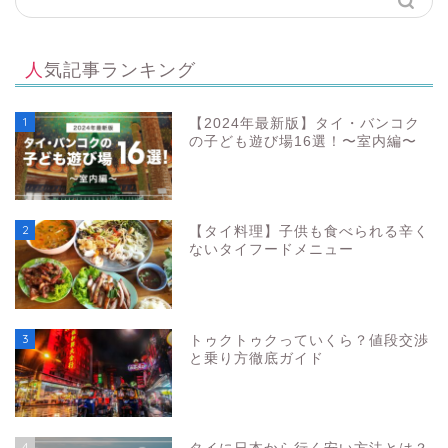
人気記事ランキング
1
【2024年最新版】タイ・バンコク
の子ども遊び場16選！〜室内編〜
2
【タイ料理】子供も食べられる辛く
ないタイフードメニュー
3
トゥクトゥクっていくら？値段交渉
と乗り方徹底ガイド
4