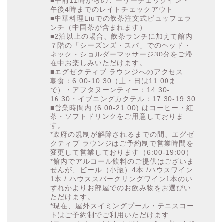
■午前11時からのアーリーチェックイン・
午後4時までのレイトチェックアウト
■中華料理Liuでの飲茶注文式ビュッフェラ
ンチ（中国茶が含まれます）
■2泊以上の場合、飲茶ランチに加えて館内
７階の「シーズンズ・スパ」でのヘッド・
ネック・ショルダーマッサージ30分をご滞
在中お楽しみいただけます。
■エグゼクティブ ラウンジへのアクセス
朝食：6:00-10:30（土・日は11:00ま
で）・アフタヌーンティー：14:30-
16:30・イブニングカクテル：17:30-19:30
■営業時間内 (6:00-21:00) はコーヒー・紅
茶・ソフトドリンクをご用意しておりま
す。
*政府の規制が解除されるまでの間、エグゼ
クティブ ラウンジはご予約制で営業時間を
変更して営業しております（6:00-19:00）
*館内でアルコール飲料のご提供はございま
せんが、ビール（小瓶）4本 /ハウスワイン
1本 / ハウススパークリングワイン1本のい
ずれかよりお部屋でのお飲み物をお選びい
ただけます。
*現在、屋外スイミングプール・テニスコー
トはご予約制でご利用いただけます