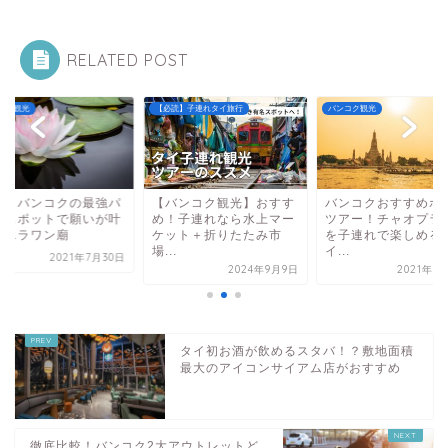
RELATED POST
コク観光
【必読】子連れタイ旅行
バンコク観光
イ、バンコクの最強パ
【バンコク観光】おすす
バンコクおすすめボ
ースポットで願いが叶
め！子連れなら水上マー
ツアー！チャオプラ
！エラワン廟
ケット＋折りたたみ市
を子連れで楽しめる
場...
イ...
2021年7月30日
2024年9月9日
2021年8
タイ初お酒が飲めるスタバ！？敷地面積
最大のアイコンサイアム店がおすすめ
徹底比較！バンコク2大アウトレットど