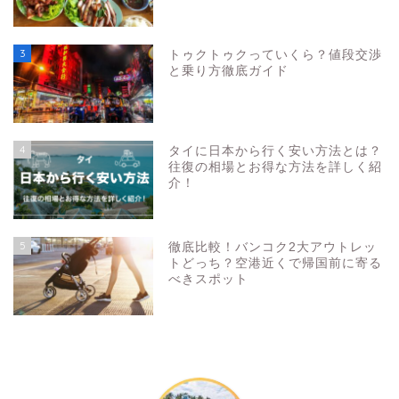
3
トゥクトゥクっていくら？値段交渉
と乗り方徹底ガイド
4
タイに日本から行く安い方法とは？
往復の相場とお得な方法を詳しく紹
介！
5
徹底比較！バンコク2大アウトレッ
トどっち？空港近くで帰国前に寄る
べきスポット