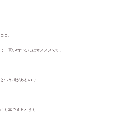
で、
もココ。
ので、買い物するにはオススメです。
ンという祠があるので
きにも車で通るときも