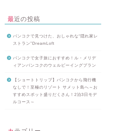
最近の投稿
バンコクで見つけた、おしゃれな“隠れ家レ
ストラン”DreamLoft
バンコクで女子旅におすすめ！ル・メリデ
ィアンバンコクのウェルビーイングプラン
【ショートトリップ】バンコクから飛行機
なしで！至極のリゾート サメット島へ～お
すすめスポット盛りだくさん！2泊3日モデ
ルコース～
カテゴリー