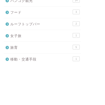
バンコク観光
14
フード
3
ルーフトップバー
2
女子旅
1
旅育
5
移動・交通手段
1