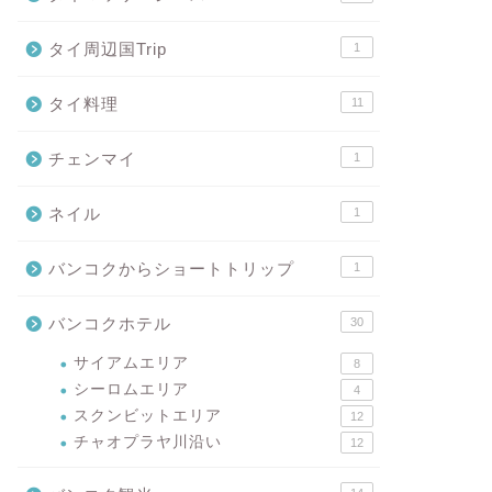
タイ周辺国Trip
1
タイ料理
11
チェンマイ
1
ネイル
1
バンコクからショートトリップ
1
バンコクホテル
30
サイアムエリア
8
シーロムエリア
4
スクンビットエリア
12
チャオプラヤ川沿い
12