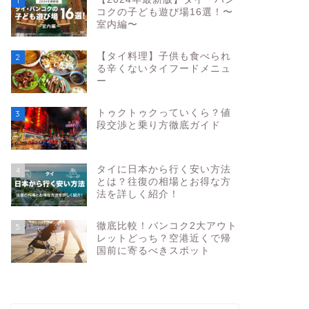
1
コクの子ども遊び場16選！〜
室内編〜
【タイ料理】子供も食べられ
2
る辛くないタイフードメニュ
ー
トゥクトゥクっていくら？値
3
段交渉と乗り方徹底ガイド
タイに日本から行く安い方法
4
とは？往復の相場とお得な方
法を詳しく紹介！
徹底比較！バンコク2大アウト
5
レットどっち？空港近くで帰
国前に寄るべきスポット