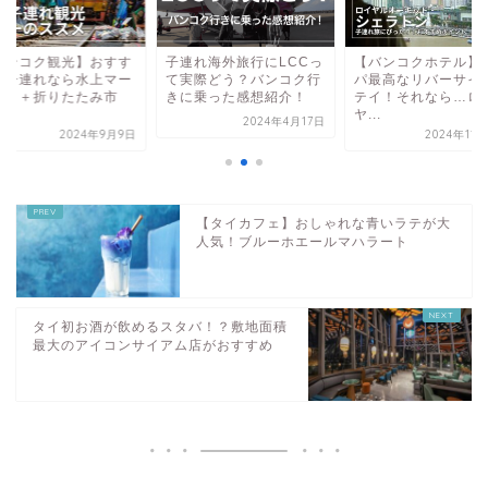
バンコク観光】おすす
子連れ海外旅行にLCCっ
【バンコクホテル】
！子連れなら水上マー
て実際どう？バンコク行
パ最高なリバーサイ
ット＋折りたたみ市
きに乗った感想紹介！
テイ！それなら…ロ
.
ヤ...
2024年4月17日
2024年9月9日
2024年11
【タイカフェ】おしゃれな青いラテが大
人気！ブルーホエールマハラート
タイ初お酒が飲めるスタバ！？敷地面積
最大のアイコンサイアム店がおすすめ