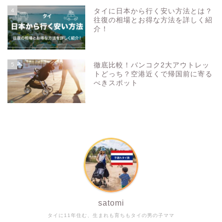
4
タイに日本から行く安い方法とは？
往復の相場とお得な方法を詳しく紹
介！
5
徹底比較！バンコク2大アウトレッ
トどっち？空港近くで帰国前に寄る
べきスポット
satomi
タイに11年住む、生まれも育ちもタイの男の子ママ