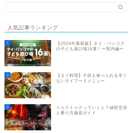
人気記事ランキング
1
【2024年最新版】タイ・バンコク
の子ども遊び場16選！〜室内編〜
2
【タイ料理】子供も食べられる辛く
ないタイフードメニュー
3
トゥクトゥクっていくら？値段交渉
と乗り方徹底ガイド