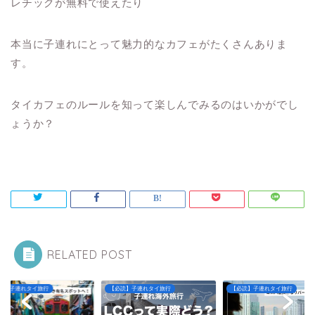
レチックが無料で使えたり
本当に子連れにとって魅力的なカフェがたくさんありま
す。
タイカフェのルールを知って楽しんでみるのはいかがでし
ょうか？
RELATED POST
読】子連れタイ旅行
【必読】子連れタイ旅行
【必読】子連れタイ旅行