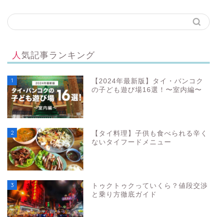
人気記事ランキング
1
【2024年最新版】タイ・バンコク
の子ども遊び場16選！〜室内編〜
2
【タイ料理】子供も食べられる辛く
ないタイフードメニュー
3
トゥクトゥクっていくら？値段交渉
と乗り方徹底ガイド