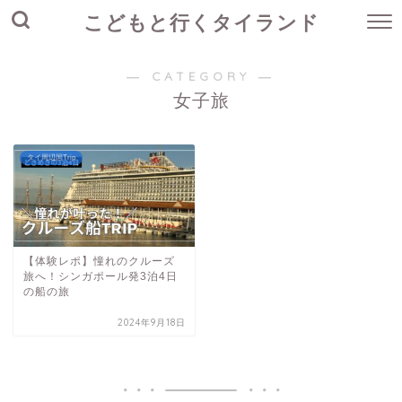
こどもと行くタイランド
― CATEGORY ―
女子旅
タイ周辺国Trip
【体験レポ】憧れのクルーズ
旅へ！シンガポール発3泊4日
の船の旅
2024年9月18日