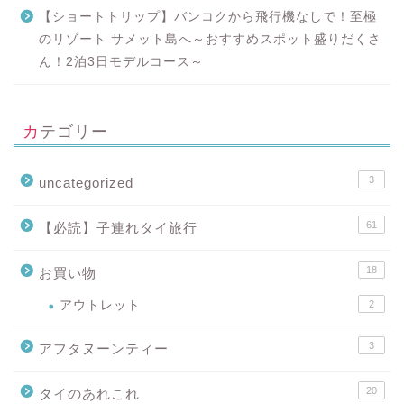
【ショートトリップ】バンコクから飛行機なしで！至極
のリゾート サメット島へ～おすすめスポット盛りだくさ
ん！2泊3日モデルコース～
カテゴリー
3
uncategorized
61
【必読】子連れタイ旅行
18
お買い物
アウトレット
2
3
アフタヌーンティー
20
タイのあれこれ