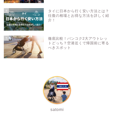
4
タイに日本から行く安い方法とは？
往復の相場とお得な方法を詳しく紹
介！
5
徹底比較！バンコク2大アウトレッ
トどっち？空港近くで帰国前に寄る
べきスポット
satomi