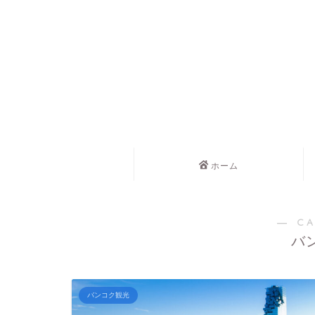
ホーム
― C
バ
バンコク観光