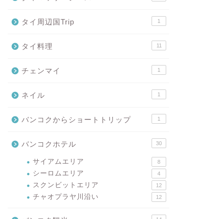
タイ周辺国Trip
1
タイ料理
11
チェンマイ
1
ネイル
1
バンコクからショートトリップ
1
バンコクホテル
30
サイアムエリア
8
シーロムエリア
4
スクンビットエリア
12
チャオプラヤ川沿い
12