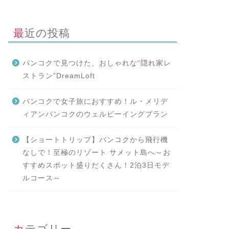
最近の投稿
バンコクで見つけた、おしゃれな“隠れ家レ
ストラン”DreamLoft
バンコクで女子旅におすすめ！ル・メリデ
ィアンバンコクのウェルビーイングプラン
【ショートトリップ】バンコクから飛行機
なしで！至極のリゾート サメット島へ～お
すすめスポット盛りだくさん！2泊3日モデ
ルコース～
カテゴリー