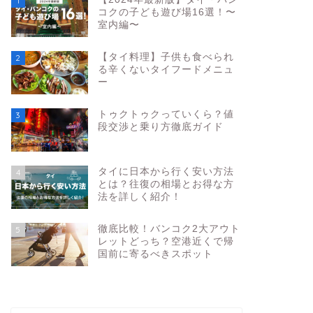
1
コクの子ども遊び場16選！〜
室内編〜
【タイ料理】子供も食べられ
2
る辛くないタイフードメニュ
ー
トゥクトゥクっていくら？値
3
段交渉と乗り方徹底ガイド
タイに日本から行く安い方法
4
とは？往復の相場とお得な方
法を詳しく紹介！
徹底比較！バンコク2大アウト
5
レットどっち？空港近くで帰
国前に寄るべきスポット