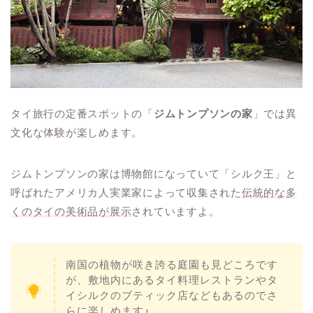
タイ旅行の定番スポットの「
ジムトンプソンの家
」では異
文化な体験が楽しめます。
ジムトンプソンの家は博物館になっていて「シルク王」と
呼ばれたアメリカ人実業家によって収集された
伝統的な多
くのタイの美術品が展示
されていますよ。
南国の植物が咲き誇る庭園も見どころです
が、敷地内にあるタイ料理レストランやタ
イシルクのブティック店などもあるのでさ
らに楽しめます♪