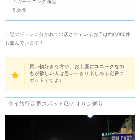
7.ガーデニング商品
8.飲食
上記のゾーンに分かれて出店されているお店は約8,000件
も並んでいます！
買い物好きな方や、
お土産にユニークなの
もが欲しい人
は思いっきり楽しめる定番ス
ポットですよ♪
タイ旅行定番スポット③カオサン通り