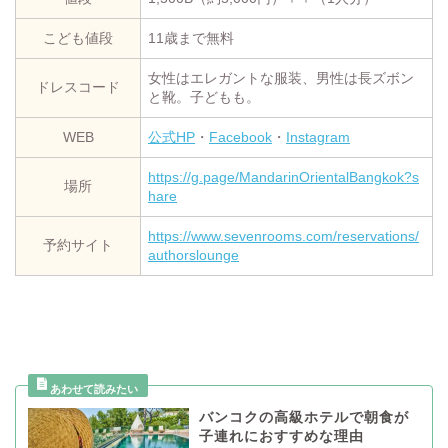
こども値段
11歳まで無料
女性はエレガントな服装、男性は長ズボン
ドレスコード
と靴。子どもも。
WEB
公式HP
・
Facebook
・
Instagram
https://g.page/MandarinOrientalBangkok?s
場所
hare
https://www.sevenrooms.com/reservations/
予約サイト
authorslounge
バンコクの高級ホテルで朝食が
子連れにおすすめな理由