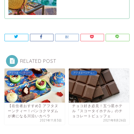
RELATED POST
アフタヌーンティー
アフタヌーンティー
【在住者おすすめ】アフタヌ
チョコ好き必見！五つ星ホテ
ーンティー！バンコクマダム
ル『スコータイホテル』のチ
が虜になる川沿いカペラ
ョコレートビュッフェ
2021年11月3日
2021年8月26日