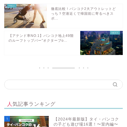
徹底比較！バンコク2大アウトレットど
っち？空港近くで帰国前に寄るべきス
ポ...
【アテンド率NO.1】バンコク地上49階
のルーフトップバー”オクターブo...
人気記事ランキング
1
【2024年最新版】タイ・バンコク
の子ども遊び場16選！〜室内編〜