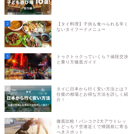
2
【タイ料理】子供も食べられる辛く
ないタイフードメニュー
3
トゥクトゥクっていくら？値段交渉
と乗り方徹底ガイド
4
タイに日本から行く安い方法とは？
往復の相場とお得な方法を詳しく紹
介！
5
徹底比較！バンコク2大アウトレッ
トどっち？空港近くで帰国前に寄る
べきスポット